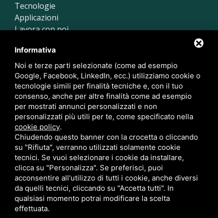
Tecnologie
Applicazioni
Lavora con noi
Case History
Informativa
Contatti
Sitemap
Noi e terze parti selezionate (come ad esempio
Google, Facebook, LinkedIn, ecc.) utilizziamo cookie o
Contattaci
tecnologie simili per finalità tecniche e, con il tuo
consenso, anche per altre finalità come ad esempio
per mostrati annunci personalizzati e non
Via Sante Vandi, 100
00173 Roma RM
personalizzati più utili per te, come specificato nella
cookie policy
.
Chiudendo questo banner con la crocetta o cliccando
+39 06 89021644
su "Rifiuta", verranno utilizzati solamente cookie
+39 06 89021647
tecnici. Se vuoi selezionare i cookie da installare,
clicca su "Personalizza". Se preferisci, puoi
acconsentire all'utilizzo di tutti i cookie, anche diversi
da quelli tecnici, cliccando su "Accetta tutti". In
qualsiasi momento potrai modificare la scelta
effettuata.
Metis Water s.r.l. • VAT 17113761005