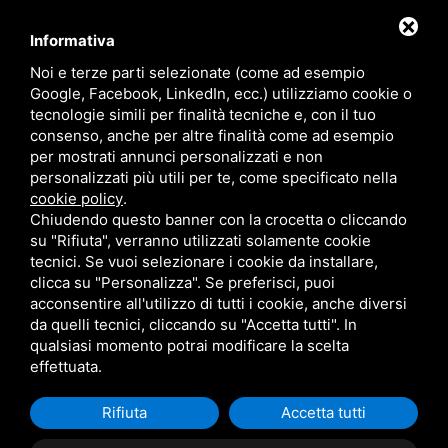
Case History
Informativa
Contatti
Sitemap
Noi e terze parti selezionate (come ad esempio
Google, Facebook, LinkedIn, ecc.) utilizziamo cookie o
Contattaci
tecnologie simili per finalità tecniche e, con il tuo
consenso, anche per altre finalità come ad esempio
per mostrati annunci personalizzati e non
Via Sante Vandi, 100
00173 Roma RM
personalizzati più utili per te, come specificato nella
cookie policy
.
Chiudendo questo banner con la crocetta o cliccando
+39 06 89021644
su "Rifiuta", verranno utilizzati solamente cookie
+39 06 89021647
tecnici. Se vuoi selezionare i cookie da installare,
clicca su "Personalizza". Se preferisci, puoi
acconsentire all'utilizzo di tutti i cookie, anche diversi
da quelli tecnici, cliccando su "Accetta tutti". In
qualsiasi momento potrai modificare la scelta
effettuata.
Metis Water s.r.l. • VAT 17113761005
Questo sito è protetto da Google reCAPTCHA v3,
Privacy
Policy
e
Terms of Service
di Google.
Rifiuta
Accetta tutti