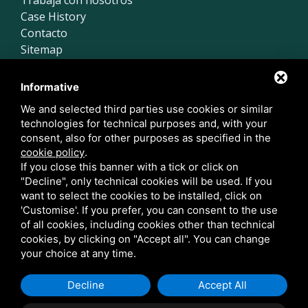
Case History
Contacto
Sitemap
Póngase en contacto con nosotros
Informative
We and selected third parties use cookies or similar
Via Sante Vandi, 100
00173 Roma RM
technologies for technical purposes and, with your
consent, also for other purposes as specified in the
cookie policy
.
+39 06 89021644
If you close this banner with a tick or click on
+39 06 89021647
"Decline", only technical cookies will be used. If you
want to select the cookies to be installed, click on
'Customise'. If you prefer, you can consent to the use
of all cookies, including cookies other than technical
cookies, by clicking on "Accept all". You can change
your choice at any time.
Metis Water s.r.l. • VAT 17113761005
Este sitio está protegido por Google reCAPTCHA v3,
Política de
privacidad
y
Condiciones del servicio
de Google.
Decline
Accept All